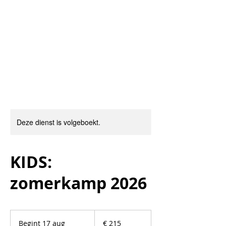
Deze dienst is volgeboekt.
KIDS:
zomerkamp 2026
215
euro
Begint 17 aug
B
€ 215