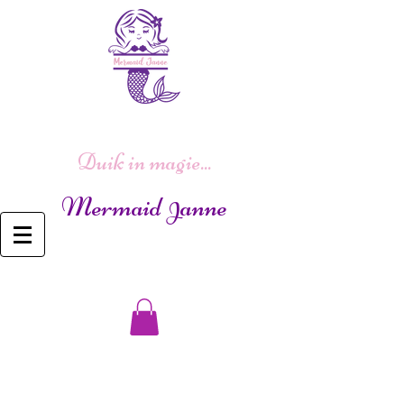
Duik in magie...
Mermaid
anne
J