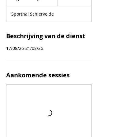
e
g
Sporthal Schiervelde
i
n
t
1
Beschrijving van de dienst
7
a
17/08/26-21/08/26
u
g
Aankomende sessies